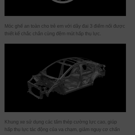
Móc ghế an toàn cho trẻ em với dây đai 3 điểm nối được
thiết kế chắc chắn cùng đệm mút hấp thụ lực.
Khung xe sử dụng các tấm thép cường lực cao, giúp
hấp thụ lực tác động của va chạm, giảm nguy cơ chấn