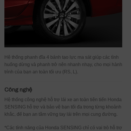
Hệ thống phanh đĩa 4 bánh tạo lực ma sát giúp các tình
huống dừng và phanh trở nên nhanh nhạy, cho mọi hành
trình của bạn an toàn tối ưu (RS, L).
Công nghệ
Hệ thống công nghệ hỗ trợ lái xe an toàn tiên tiến Honda
SENSING hỗ trợ và bảo vệ bạn tối đa trong từng khoảnh
khắc, để bạn an tâm vững tay lái trên mọi cung đường.
*Các tính năng của Honda SENSING chỉ có vai trò hỗ trợ