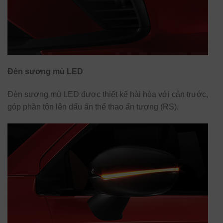
Đèn sương mù LED
Đèn sương mù LED được thiết kế hài hòa với cản trước,
góp phần tôn lên dấu ấn thể thao ấn tượng (RS).