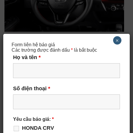
×
Vô lăng
Form liên hệ báo giá
Các trường được đánh dấu
*
là bắt buộc
Vô lăng tích hợp nút điều khiển đa thông tin, âm thanh,
Họ và tên
*
đàm thoại rảnh tay và ra lệnh bằng giọng nói.
Số điện thoại
*
Yêu cầu báo giá:
*
HONDA CRV