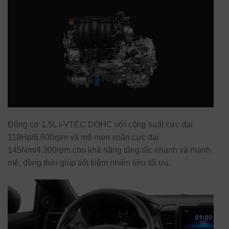
Động cơ 1.5L i-VTEC DOHC với công suất cực đại
119Hp/6.600rpm và mô men xoắn cực đại
145Nm/4.300rpm cho khả năng tăng tốc nhanh và mạnh
mẽ, đồng thời giúp tiết kiệm nhiên liệu tối ưu.