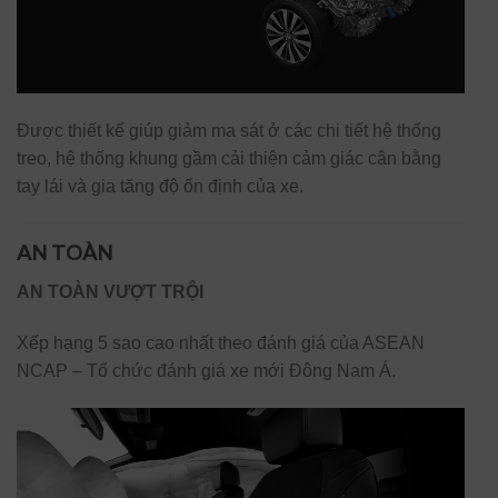
Được thiết kế giúp giảm ma sát ở các chi tiết hệ thống
treo, hệ thống khung gầm cải thiện cảm giác cân bằng
tay lái và gia tăng độ ổn định của xe.
AN TOÀN
AN TOÀN VƯỢT TRỘI
Xếp hạng 5 sao cao nhất theo đánh giá của ASEAN
NCAP – Tổ chức đánh giá xe mới Đông Nam Á.