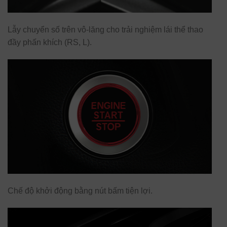
Lẫy chuyển số trên vô-lăng cho trải nghiệm lái thể thao
đầy phấn khích (RS, L).
Chế độ khởi động bằng nút bấm tiện lợi.