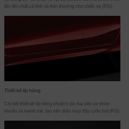
tôn lên chất cá tính và thời thượng cho chiếc xe (RS).
Thiết kế líp hông
Chi tiết thiết kế líp hông khuếch tán hai bên xe khỏe
khoắn và mạnh mẽ, tạo nên diện mạo đầy cuốn hút (RS).