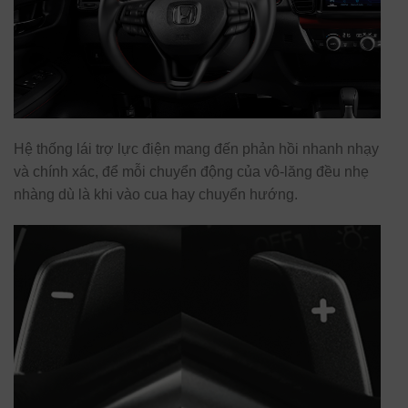
Hệ thống lái trợ lực điện mang đến phản hồi nhanh nhạy
và chính xác, để mỗi chuyển động của vô-lăng đều nhẹ
nhàng dù là khi vào cua hay chuyển hướng.