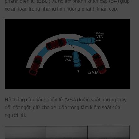
phanh điện tử (EBD) và hỗ trợ phanh khẩn cấp (BA) giúp
xe an toàn trong những tình huống phanh khẩn cấp.
Hệ thống cân bằng điện tử (VSA) kiểm soát những thay
đổi đột ngột, giữ cho xe luôn trong tầm kiểm soát của
người lái.