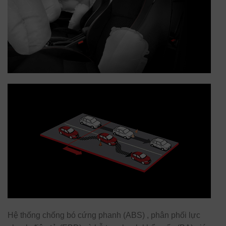
Hệ thống chống bó cứng phanh (ABS) , phân phối lực