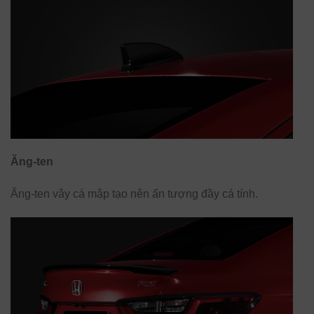
Ăng-ten
Ăng-ten vây cá mập tạo nên ấn tượng đầy cá tính.