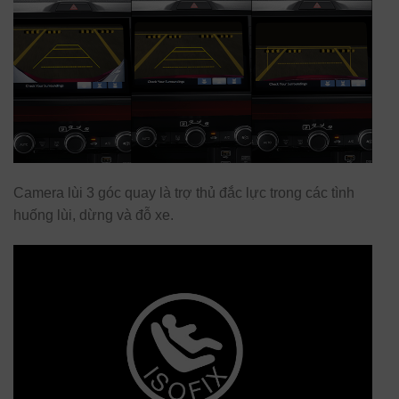
Camera lùi 3 góc quay là trợ thủ đắc lực trong các tình
huống lùi, dừng và đỗ xe.