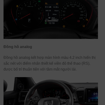
Đồng hồ analog
Đồng hồ analog kết hợp màn hình màu 4.2 inch hiển thị
sắc nét với điểm nhấn thiết kế viền đỏ thể thao (RS),
được bố trí thuận tiện với tầm mắt người lái.