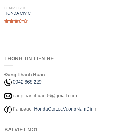
HONDA CIVIC
HONDA CIVIC
Được
xếp
hạng
3.00
5
sao
THÔNG TIN LIÊN HỆ
Đặng Thành Huân
0942.668.229
dangthanhhuan96@gmail.com
Fanpage:
HondaOtoLocVuongNamDin
h
BÀI VIẾT MỚI