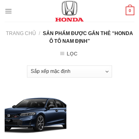
Skip
0
to
content
TRANG CHỦ
/
SẢN PHẨM ĐƯỢC GẮN THẺ “HONDA
Ô TÔ NAM ĐỊNH”
LỌC