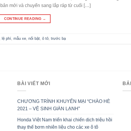
 bản mới và chuyển sang lắp ráp từ cuối […]
CONTINUE READING
→
,
lệ phí
,
mẫu xe
,
nổi bật
,
ô tô
,
trước bạ
BÀI VIẾT MỚI
BẢ
CHƯƠNG TRÌNH KHUYẾN MẠI “CHÀO HÈ
2021 – VỆ SINH GIÀN LẠNH”
Honda Việt Nam triển khai chiến dịch triệu hồi
thay thế bơm nhiên liệu cho các xe ô tô