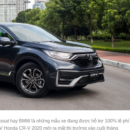
ssat hay BMW là những mẫu xe đang được hỗ trợ 100% lệ phí
V Honda CR-V 2020 mới ra mắt thị trường vào cuối tháng